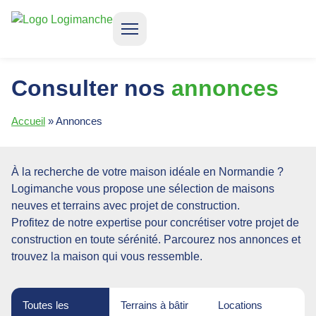
CONSTRUIRE VOTRE MAISON
LOCATION ACCESSION
QUI SOMMES-NOUS ?
Consulter nos
annonces
Accueil
»
Annonces
À la recherche de votre maison idéale en Normandie ?
Logimanche vous propose une sélection de
maisons
neuves et terrains avec projet de construction
.
Profitez de notre expertise pour concrétiser votre projet de
construction en toute sérénité. Parcourez nos annonces et
trouvez la maison qui vous ressemble.
Toutes les
Terrains à bâtir
Locations