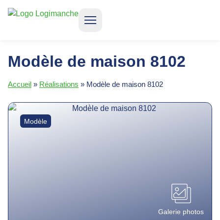
CONSTRUIRE VOTRE MAISON
LOCATION ACCESSION
QUI SOMMES-NOUS ?
Modèle de maison 8102
Accueil
»
Réalisations
»
Modèle de maison 8102
Modèle
Galerie photos