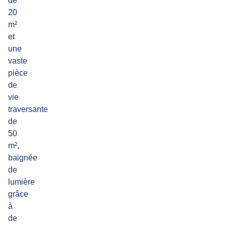
de
20
m²
et
une
vaste
pièce
de
vie
traversante
de
50
m²,
baignée
de
lumière
grâce
à
de