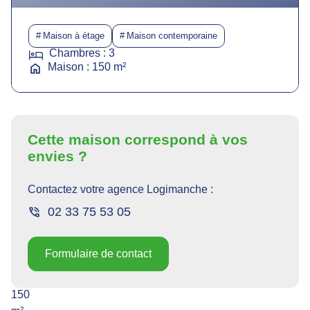
Maison à étage
Maison contemporaine
Chambres : 3
Maison : 150 m²
Descriptif
Cette maison correspond à vos
de
envies ?
la
Contactez votre agence
Logimanche
:
maison
02 33 75 53 05
Cette
maison
Formulaire de contact
contemporaine
de
150