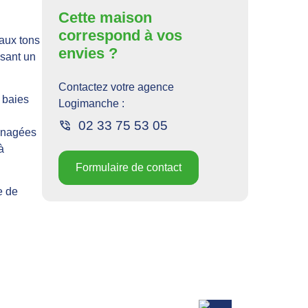
Cette maison
correspond à vos
 aux tons
envies ?
ssant un
Contactez votre agence
s baies
Logimanche
:
02 33 75 53 05
ménagées
à
Formulaire de contact
e de