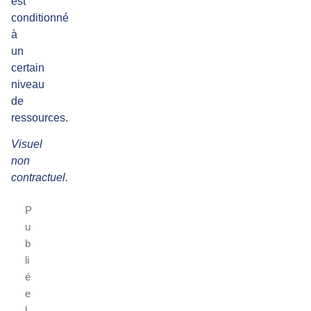
est
conditionné
à
un
certain
niveau
de
ressources.
Visuel
non
contractuel.
P
u
b
li
é
e
l