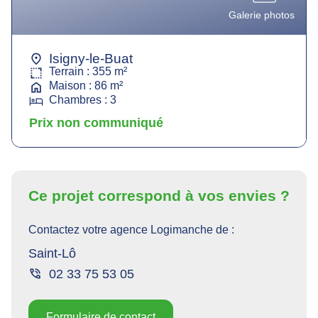
Galerie photos
Isigny-le-Buat
Terrain : 355 m²
Maison : 86 m²
Chambres : 3
Prix non communiqué
Descriptif
Ce projet correspond à vos envies ?
de
l'annonce
Contactez votre agence
Logimanche
de :
Saint-Lô
Découvrez
02 33 75 53 05
cette
charmante
maison
Formulaire de contact