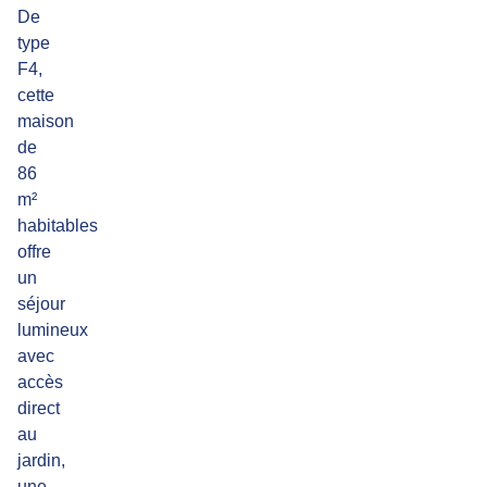
De
type
F4,
cette
maison
de
86
m²
habitables
offre
un
séjour
lumineux
avec
accès
direct
au
jardin,
une