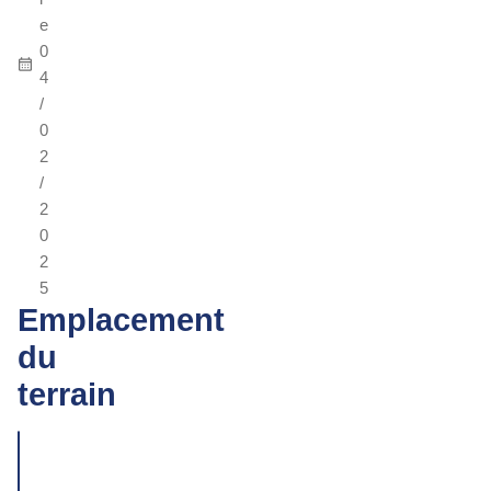
e
0
4
/
0
2
/
2
0
2
5
Emplacement
du
terrain