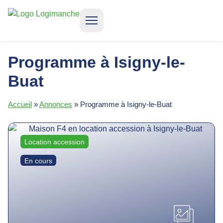
CONSTRUIRE VOTRE MAISON
LOCATION ACCESSION
QUI SOMMES-NOUS ?
Programme à Isigny-le-
Buat
Accueil
»
Annonces
»
Programme à Isigny-le-Buat
Location accession
En cours